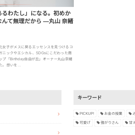
あるわたし」になる。初めか
んて無理だから ―丸山 奈緒
化女子がメスに戻るエッセンスを見つけるコ
ガニックやエシカル、SDGsにこだわった商
プ「Birthday自由が丘」オーナー丸山奈緒
た。想いを…
キーワード
PICKUP!
お金の授業
可愛げ
強がりさん
甘